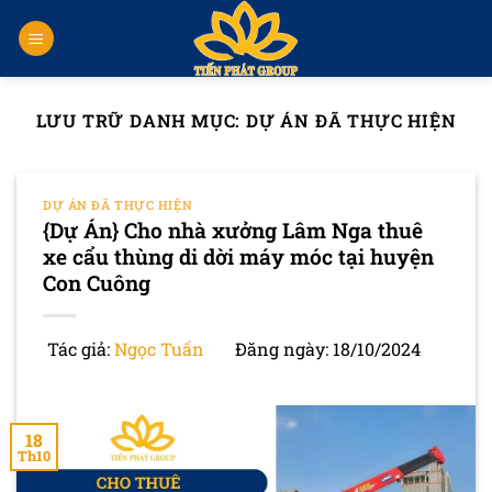
Chuyển
đến
nội
dung
LƯU TRỮ DANH MỤC:
DỰ ÁN ĐÃ THỰC HIỆN
DỰ ÁN ĐÃ THỰC HIỆN
{Dự Án} Cho nhà xưởng Lâm Nga thuê
xe cẩu thùng di dời máy móc tại huyện
Con Cuông
Tác giả:
Ngọc Tuấn
Đăng ngày: 18/10/2024
18
Th10