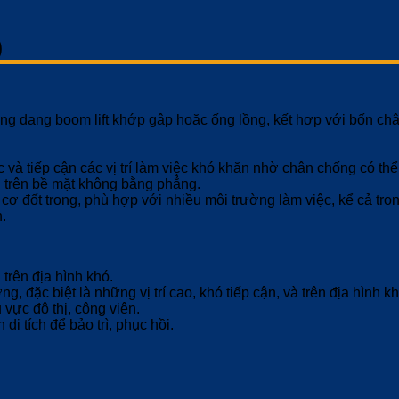
)
ng dạng boom lift khớp gập hoặc ống lồng, kết hợp với bốn c
và tiếp cận các vị trí làm việc khó khăn nhờ chân chống có thể
 trên bề mặt không bằng phẳng.
 đốt trong, phù hợp với nhiều môi trường làm việc, kể cả trong
.
trên địa hình khó.
, đặc biệt là những vị trí cao, khó tiếp cận, và trên địa hình 
 vực đô thị, công viên.
 di tích để bảo trì, phục hồi.