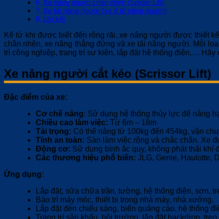
Xe nâng người chân nhện (Spider Lift)
Xe tải nâng người (xe ô tô nâng người)
Lời kết
Kể từ khi được biết đến rộng rãi, xe nâng người được thiết 
chân nhện, xe nâng thẳng đứng và xe tải nâng người. Mỗi loạ
trì công nghiệp, trang trí sự kiện, lắp đặt hệ thống điện,… Hãy
Xe nâng người cắt kéo (Scrissor Lift)
Đặc điểm của xe:
Cơ chế nâng
: Sử dụng hệ thống thủy lực để nâng h
Chiều cao làm việc:
Từ 6m – 18m
Tải trọng:
Có thể nâng từ 100kg đến 454kg, vận chuy
Tính an toàn:
Sàn làm việc rộng và chắc chắn. Xe đư
Động cơ:
Sử dụng bình ắc quy, không phát thải khí 
Các thương hiệu phổ biến:
JLG, Genie, Haulotte, 
Ứng dụng:
Lắp đặt, sửa chữa trần, tường, hệ thống điện, sơn, tr
Bảo trì máy móc, thiết bị trong nhà máy, nhà xưởng.
Lắp đặt đèn chiếu sáng, biển quảng cáo, hệ thống điệ
Trang trí sân khấu, hội trường, lắp đặt backdrop, tre