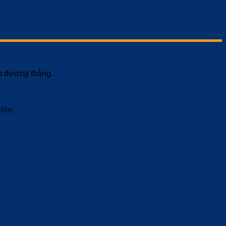
o đường thẳng.
lớn.