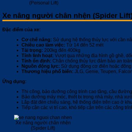
(Personal Lift)
Xe nâng người chân nhện (Spider Lift
Đặc điểm của xe:
Cơ chế nâng:
Sử dụng hệ thống thủy lực với cần nâ
Chiều cao làm việc:
Từ 14 đến 52 mét
Tải trọng:
200kg đến 400kg
Tính linh hoạt:
Vượt qua những địa hình gồ ghề, dốc 
Tính ổn định:
Chân chống thủy lực đảm bảo an toàn
Nguồn động lực:
Sử dụng động cơ điện hoặc động cơ
Thương hiệu phổ biến:
JLG, Genie, Teupen, Falcon
Ứng dụng:
Thi công, bảo dưỡng công trình cao tầng, cầu đường 
Bảo dưỡng máy móc, thiết bị trong nhà máy, nhà xưởng
Lắp đặt đèn chiếu sáng, hệ thống điện trên cao ở khu
Tiếp cận các vị trí cao, khó tiếp cận trên các công trình
Xe nâng người chân nhện
(Spider Lift)