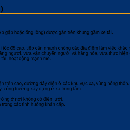
)
p gập hoặc ống lồng) được gắn trên khung gầm xe tải.
i tốc độ cao, tiếp cận nhanh chóng các địa điểm làm việc khác 
âng người, vừa vận chuyển người và hàng hóa, vừa thực hiện c
 tải, hoạt động mạnh mẽ.
ện trên cao, đường dây điện ở các khu vực xa, vùng nông thôn.
y, công trường xây dựng ở xa trung tâm.
đường ở nơi không có điện lưới.
n trong các tình huống khẩn cấp.