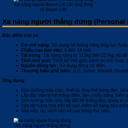
Xe nâng người Boom Lift cần ống lồng
(S-Boom Lift)
Xe nâng người thẳng đứng (Personal L
Đặc điểm của xe:
Cơ chế nâng:
Sử dụng hệ thống nâng thủy lực hoặc 
Chiều cao làm việc:
4 đến 18 mét
Tải trọng:
Tải trọng nâng từ 113kg đến 227kg, đủ để
Tính nhỏ gọn:
Thiết kế nhỏ gọn, bánh xe linh hoạt,
Nguồn động lực:
Sử dụng động cơ điện.
Thương hiệu phổ biến:
JLG, Genie, Mantall, Haulot
Ứng dụng:
Bảo dưỡng máy móc, thiết bị, thay thế bóng đèn, sử
Lắp đặt, bảo trì hệ thống điện, đèn chiếu sáng, biển 
Sơn tường, trần nhà, lắp đặt hệ thống đèn, trang trí nộ
Xếp dỡ hàng hóa trên kệ cao, kiểm kê hàng hóa tron
Sắp xếp, lấy sách trên kệ cao trong thư viện.
Xe nâng người thẳng đứng