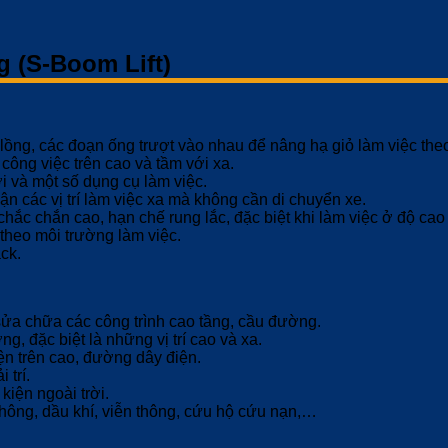
 (S-Boom Lift)
ồng, các đoạn ống trượt vào nhau để nâng hạ giỏ làm việc the
ông việc trên cao và tầm với xa.
 và một số dụng cụ làm việc.
n các vị trí làm việc xa mà không cần di chuyển xe.
ắc chắn cao, hạn chế rung lắc, đặc biệt khi làm việc ở độ cao 
theo môi trường làm việc.
ck.
 sửa chữa các công trình cao tầng, cầu đường.
, đặc biệt là những vị trí cao và xa.
ện trên cao, đường dây điện.
 trí.
kiện ngoài trời.
hông, dầu khí, viễn thông, cứu hộ cứu nạn,…