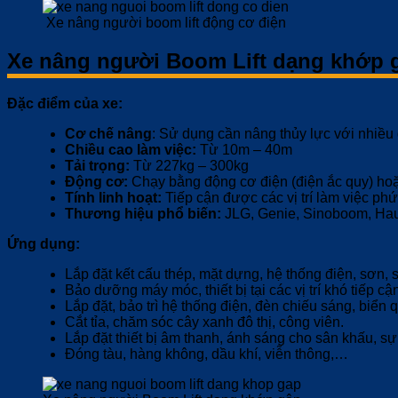
Xe nâng người boom lift động cơ điện
Xe nâng người Boom Lift dạng khớp g
Đặc điểm của xe:
Cơ chế nâng
: Sử dụng cần nâng thủy lực với nhiều
Chiều cao làm việc:
Từ 10m – 40m
Tải trọng:
Từ 227kg – 300kg
Động cơ:
Chạy bằng động cơ điện (điện ắc quy) hoặc
Tính linh hoạt:
Tiếp cận được các vị trí làm việc ph
Thương hiệu phổ biến:
JLG, Genie, Sinoboom, Hau
Ứng dụng:
Lắp đặt kết cấu thép, mặt dựng, hệ thống điện, sơn, 
Bảo dưỡng máy móc, thiết bị tại các vị trí khó tiếp c
Lắp đặt, bảo trì hệ thống điện, đèn chiếu sáng, biển
Cắt tỉa, chăm sóc cây xanh đô thị, công viên.
Lắp đặt thiết bị âm thanh, ánh sáng cho sân khấu, sự
Đóng tàu, hàng không, dầu khí, viễn thông,…