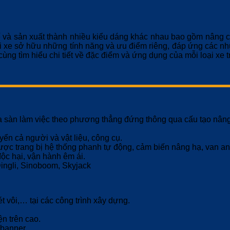
kế và sản xuất thành nhiều kiểu dáng khác nhau bao gồm nâng cắ
i xe sở hữu những tính năng và ưu điểm riêng, đáp ứng các nh
 cùng tìm hiểu chi tiết về đặc điểm và ứng dụng của mỗi loại xe t
ạ sàn làm việc theo phương thẳng đứng thông qua cấu tạo nân
ển cả người và vật liệu, công cụ.
ợc trang bị hệ thống phanh tự động, cảm biến nâng hạ, van an t
độc hại, vận hành êm ái.
Dingli, Sinoboom, Skỵjack
ét vôi,… tại các công trình xây dựng.
n trên cao.
o banner,…