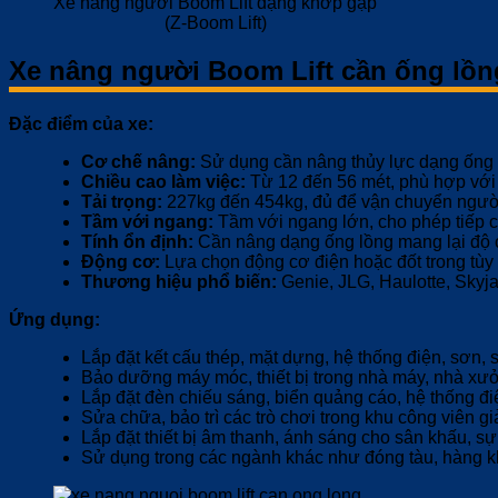
Xe nâng người Boom Lift dạng khớp gập
(Z-Boom Lift)
Xe nâng người Boom Lift cần ống lồng
Đặc điểm của xe:
Cơ chế nâng:
Sử dụng cần nâng thủy lực dạng ống l
Chiều cao làm việc:
Từ 12 đến 56 mét, phù hợp với c
Tải trọng:
227kg đến 454kg, đủ để vận chuyển người
Tầm với ngang:
Tầm với ngang lớn, cho phép tiếp cậ
Tính ổn định:
Cần nâng dạng ống lồng mang lại độ ch
Động cơ:
Lựa chọn động cơ điện hoặc đốt trong tùy 
Thương hiệu phổ biến:
Genie, JLG, Haulotte, Skyja
Ứng dụng:
Lắp đặt kết cấu thép, mặt dựng, hệ thống điện, sơn,
Bảo dưỡng máy móc, thiết bị trong nhà máy, nhà xưởng
Lắp đặt đèn chiếu sáng, biển quảng cáo, hệ thống đi
Sửa chữa, bảo trì các trò chơi trong khu công viên giải
Lắp đặt thiết bị âm thanh, ánh sáng cho sân khấu, sự 
Sử dụng trong các ngành khác như đóng tàu, hàng k