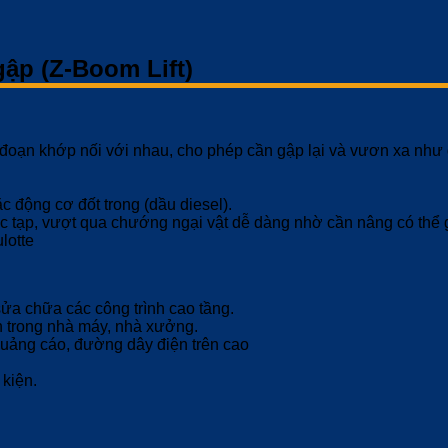
ập (Z-Boom Lift)
 đoạn khớp nối với nhau, cho phép cần gập lại và vươn xa như 
 động cơ đốt trong (dầu diesel).
ức tạp, vượt qua chướng ngại vật dễ dàng nhờ cần nâng có thể 
lotte
sửa chữa các công trình cao tầng.
ận trong nhà máy, nhà xưởng.
 quảng cáo, đường dây điện trên cao
 kiện.