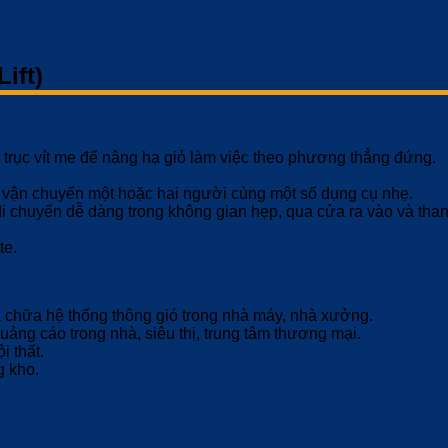
ift)
trục vít me để nâng hạ giỏ làm việc theo phương thẳng đứng.
 vận chuyển một hoặc hai người cùng một số dụng cụ nhẹ.
 di chuyển dễ dàng trong không gian hẹp, qua cửa ra vào và tha
te.
a chữa hệ thống thông gió trong nhà máy, nhà xưởng.
quảng cáo trong nhà, siêu thị, trung tâm thương mại.
i thất.
g kho.