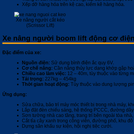
Xếp dỡ hàng hóa trên kệ cao, kiểm kê hàng hóa.
Xe nâng người cắt kéo
(Scrissor Lift)
Xe nâng người boom lift động cơ điệ
Đặc điểm của xe:
Nguồn điện:
Sử dụng bình điện ắc quy 6V.
Cơ chế nâng:
Cần nâng thủy lực dạng khớp gập hoặ
Chiều cao làm việc:
12 – 40m, tùy thuộc vào từng m
Tải trọng:
227kg – 454kg
Thời gian hoạt động:
Tùy thuộc vào dung lượng pin, 
Ứng dụng:
Sửa chữa, bảo trì máy móc thiết bị trong nhà máy, k
Lắp đặt đèn chiếu sáng, hệ thống PCCC, đường dây đ
Sơn tường nhà cao tầng, trang trí bên ngoài tòa nhà,
Cắt tỉa cây xanh trong công viên, đường phố, khu đô t
Dựng sân khấu sự kiện, hội nghị tiệc cưới.