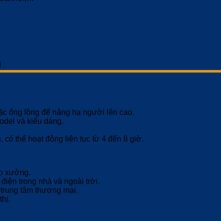
n
c ống lồng để nâng hạ người lên cao.
odel và kiểu dáng.
có thể hoạt động liên tục từ 4 đến 8 giờ.
ho xưởng.
iện trong nhà và ngoài trời.
 trung tâm thương mại.
hị.