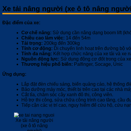
Xe tải nâng người (xe ô tô nâng người
Đặc điểm của xe:
Cơ chế nâng:
Sử dụng cần nâng dạng boom lift (khớ
Chiều cao làm việc:
14 đến 54m
Tải trọng:
200kg đến 300kg
Tính cơ động:
Di chuyển linh hoạt trên đường bộ vớ
Tính đa năng:
Kết hợp chức năng của xe tải và xe n
Nguồn động lực:
Sử dụng động cơ đốt trong của xe
Thương hiệu phổ biến:
Palfinger, Socage, Unic
Ứng dụng:
Lắp đặt đèn chiếu sáng, biển quảng cáo, hệ thống đi
Bảo dưỡng máy móc, thiết bị trên cao tại các nhà má
Cắt tỉa, chăm sóc cây xanh đô thị, công viên.
Hỗ trợ thi công, sửa chữa công trình cao tầng, cầu 
Tiếp cận các vị trí cao, nguy hiểm để cứu hộ, cứu nạ
Xe tải nâng người
(xe ô tô nâng
người)