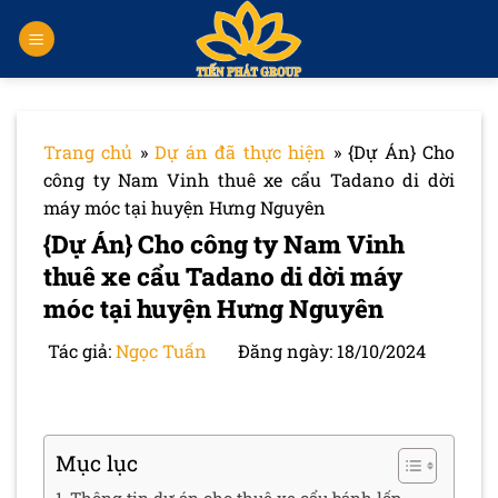
Chuyển
đến
nội
dung
Trang chủ
»
Dự án đã thực hiện
»
{Dự Án} Cho
công ty Nam Vinh thuê xe cẩu Tadano di dời
máy móc tại huyện Hưng Nguyên
{Dự Án} Cho công ty Nam Vinh
thuê xe cẩu Tadano di dời máy
móc tại huyện Hưng Nguyên
Tác giả:
Ngọc Tuấn
Đăng ngày: 18/10/2024
Mục lục
Thông tin dự án cho thuê xe cẩu bánh lốp