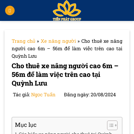
Chuyển
đến
nội
dung
Trang chủ
»
Xe nâng người
»
Cho thuê xe nâng
người cao 6m – 56m để làm việc trên cao tại
Quỳnh Lưu
Cho thuê xe nâng người cao 6m –
56m để làm việc trên cao tại
Quỳnh Lưu
Tác giả:
Ngọc Tuấn
Đăng ngày: 20/08/2024
Mục lục
Các kiểu xe nâng người cho thuê tại Quỳnh