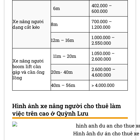
402.000 –
6m
600.000
Xe nâng người
700.000 –
8m
dạng cắt kéo
1.200.000
1.000.000 –
12m – 16m
2.550.000
1.050.000 –
11m – 20m
2.600.000
Xe nâng người
boom lift cần
2.600.000 –
gập và cần ống
20m- 40m
4.600.000
lồng
40m – 56m
> 4.000.000
Hình ảnh xe nâng người cho thuê làm
việc trên cao ở Quỳnh Lưu
Hình ảnh dự án cho thuê xe